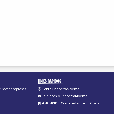
LINKS RÁPIDOS
melhores empresas,
Sobre EncontraMoema
Fale com o EncontraMoema
ANUNCIE
:
Com destaque
|
Grátis