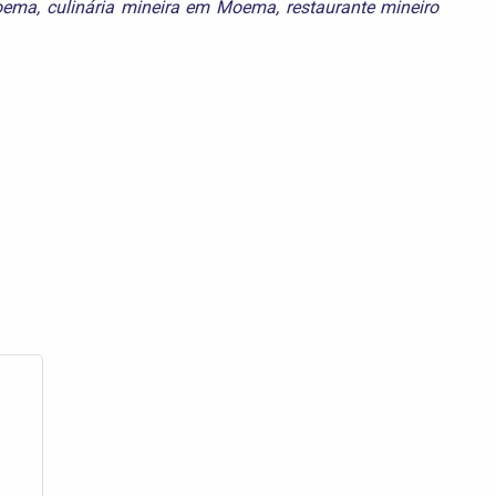
oema
,
culinária mineira em Moema
,
restaurante mineiro