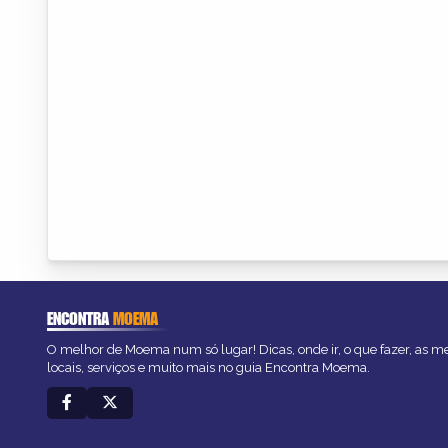
ENCONTRA
MOEMA
O melhor de Moema num só lugar! Dicas, onde ir, o que fazer, as 
locais, serviços e muito mais no guia Encontra Moema.