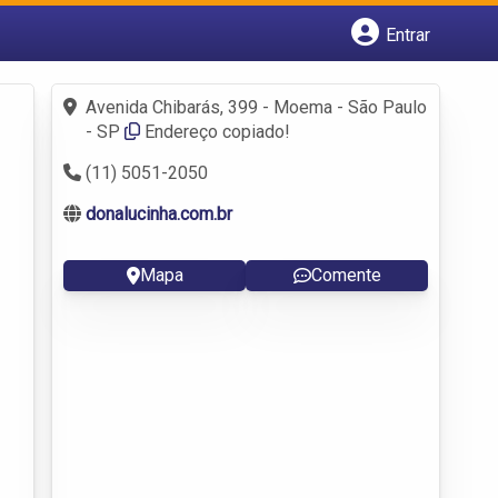
Entrar
Cadastrar empresa
Fazer login
Avenida Chibarás, 399 - Moema - São Paulo
Criar conta
- SP
Endereço copiado!
(11) 5051-2050
donalucinha.com.br
Mapa
Comente