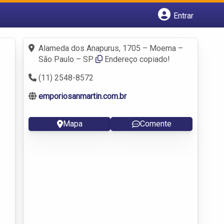
Entrar
Cadastrar empresa
Fazer login
Alameda dos Anapurus, 1705 – Moema –
Criar conta
São Paulo – SP
Endereço copiado!
(11) 2548-8572
emporiosanmartin.com.br
Mapa
Comente