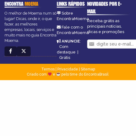
ENCONTRA
MOEMA
LINKS RÁPIDOS
NOVIDADES POR E-
MAIL
O melhor de Moema num só
Sobre
lugar! Dicas, onde ir, o que
EncontraMoema
Receba grátis as
fazer, as melhores
principais notícias,
Fale com o
empresas, locais, serviços e
dicas e promoções
EncontraMoema
muito mais no guia Encontra
Moema.
ANUNCIE
:
Com
destaque
|
Grátis
Termos
|
Privacidade
|
Sitemap
Criado com
e
pelo time do EncontraBrasil