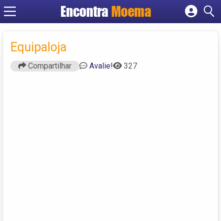
Encontra
Moema
Cadastrar empresa
Fazer login
Equipaloja
Criar conta
Compartilhar
Avalie!
327