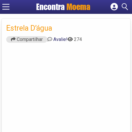
Encontra
Moema
Cadastrar empresa
Fazer login
Estrela D’água
Criar conta
Compartilhar
Avalie!
274