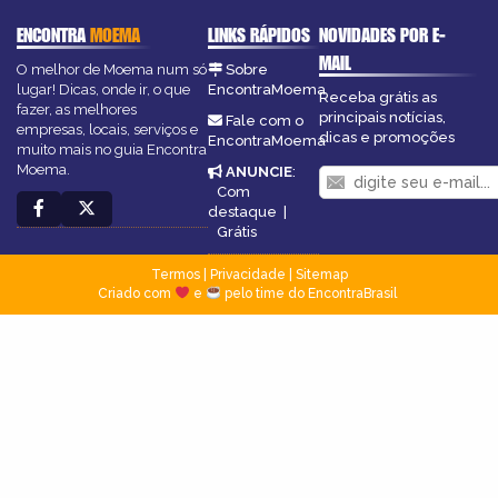
ENCONTRA
MOEMA
LINKS RÁPIDOS
NOVIDADES POR E-
MAIL
O melhor de Moema num só
Sobre
lugar! Dicas, onde ir, o que
EncontraMoema
Receba grátis as
fazer, as melhores
principais notícias,
Fale com o
empresas, locais, serviços e
dicas e promoções
EncontraMoema
muito mais no guia Encontra
Moema.
ANUNCIE
:
Com
destaque
|
Grátis
Termos
|
Privacidade
|
Sitemap
Criado com
e
pelo time do EncontraBrasil