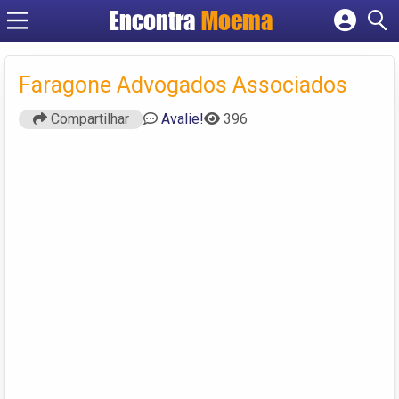
Encontra
Moema
Cadastrar empresa
Fazer login
Faragone Advogados Associados
Criar conta
Compartilhar
Avalie!
396