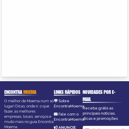
ENCONTRA
MOEMA
LINKS RÁPIDOS
NOVIDADES POR E-
MAIL
O melhor de Moema num só
Sobre
lugar! Dicas, onde ir, o que
EncontraMoema
Receba grátis as
fazer, as melhores
principais notícias,
Fale com o
empresas, locais, serviços e
dicas e promoções
EncontraMoema
muito mais no guia Encontra
Moema.
ANUNCIE
: