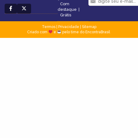
Com
destaque
|
Grátis
Termos
|
Privacidade
|
Sitemap
Criado com
e
pelo time do EncontraBrasil