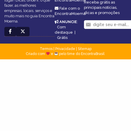
lugar! Dicas, onde ir, o que
EncontraMoema
Receba grátis as
fazer, as melhores
principais notícias,
Fale com o
empresas, locais, serviços e
dicas e promoções
EncontraMoema
muito mais no guia Encontra
Moema.
ANUNCIE
:
Com
destaque
|
Grátis
Termos
|
Privacidade
|
Sitemap
Criado com
e
pelo time do EncontraBrasil