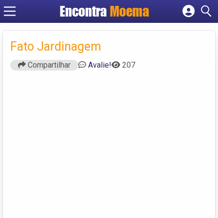
Encontra
Moema
Cadastrar empresa
Fazer login
Fato Jardinagem
Criar conta
Compartilhar
Avalie!
207