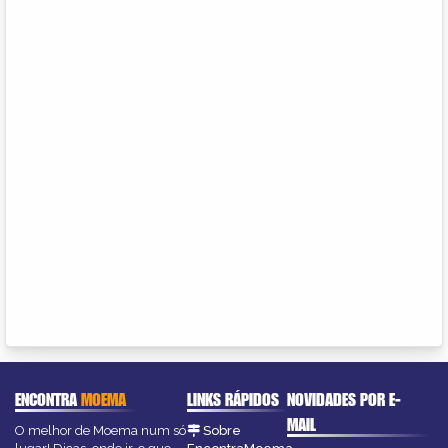
ENCONTRA
MOEMA
LINKS RÁPIDOS
NOVIDADES POR E-
MAIL
O melhor de Moema num só
Sobre