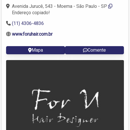
Avenida Jurucê, 543 - Moema - São Paulo - SP
Endereço copiado!
(11) 4306-4836
www.foruhair.com.br
Mapa
Comente