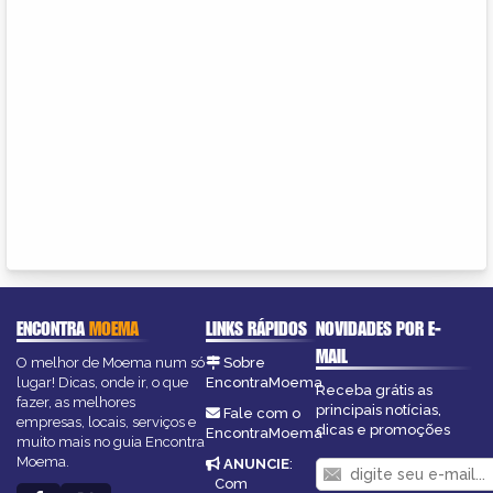
ENCONTRA
MOEMA
LINKS RÁPIDOS
NOVIDADES POR E-
MAIL
O melhor de Moema num só
Sobre
lugar! Dicas, onde ir, o que
EncontraMoema
Receba grátis as
fazer, as melhores
principais notícias,
Fale com o
empresas, locais, serviços e
dicas e promoções
EncontraMoema
muito mais no guia Encontra
Moema.
ANUNCIE
:
Com