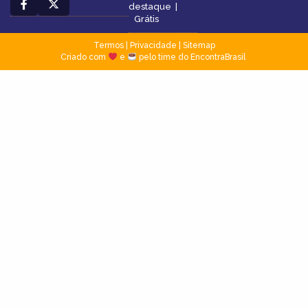
destaque
|
Grátis
Termos
|
Privacidade
|
Sitemap
Criado com
e
pelo time do EncontraBrasil