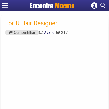
Encontra
Moema
Cadastrar empresa
Fazer login
For U Hair Designer
Criar conta
Compartilhar
Avalie!
217