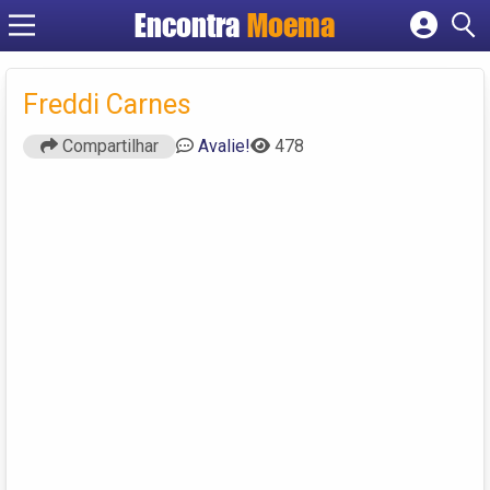
Encontra
Moema
Cadastrar empresa
Fazer login
Freddi Carnes
Criar conta
Compartilhar
Avalie!
478