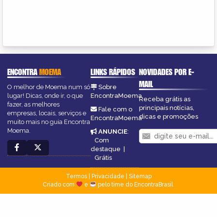
ENCONTRA
MOEMA
LINKS RÁPIDOS
NOVIDADES POR E-
MAIL
O melhor de Moema num só
Sobre
lugar! Dicas, onde ir, o que
EncontraMoema
Receba grátis as
fazer, as melhores
principais notícias,
Fale com o
empresas, locais, serviços e
dicas e promoções
EncontraMoema
muito mais no guia Encontra
Moema.
ANUNCIE
:
Com
destaque
|
Grátis
Termos
|
Privacidade
|
Sitemap
Criado com
e
pelo time do EncontraBrasil