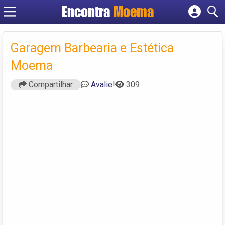
Encontra
Moema
Cadastrar empresa
Fazer login
Garagem Barbearia e Estética
Criar conta
Moema
Compartilhar
Avalie!
309