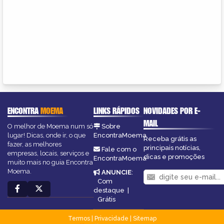
ENCONTRA
MOEMA
LINKS RÁPIDOS
NOVIDADES POR E-
MAIL
O melhor de Moema num só
Sobre
lugar! Dicas, onde ir, o que
EncontraMoema
Receba grátis as
fazer, as melhores
principais notícias,
Fale com o
empresas, locais, serviços e
dicas e promoções
EncontraMoema
muito mais no guia Encontra
Moema.
ANUNCIE
:
Com
destaque
|
Grátis
Termos
|
Privacidade
|
Sitemap