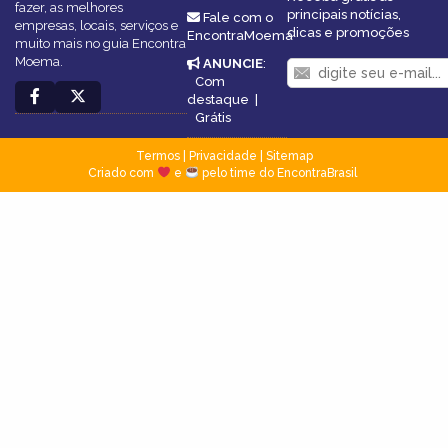
fazer, as melhores
principais notícias,
Fale com o
empresas, locais, serviços e
dicas e promoções
EncontraMoema
muito mais no guia Encontra
Moema.
ANUNCIE
:
Com
destaque
|
Grátis
Termos
|
Privacidade
|
Sitemap
Criado com
e
pelo time do EncontraBrasil