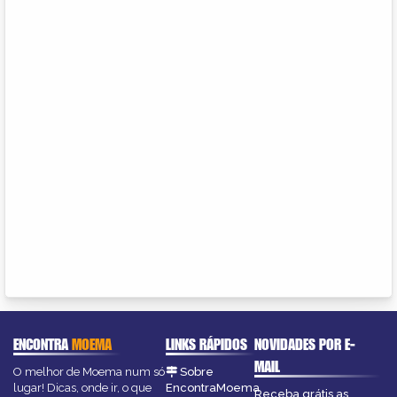
ENCONTRA
MOEMA
LINKS RÁPIDOS
NOVIDADES POR E-
MAIL
O melhor de Moema num só
Sobre
lugar! Dicas, onde ir, o que
EncontraMoema
Receba grátis as