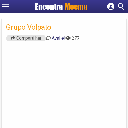
Encontra
Moema
Cadastrar empresa
Fazer login
Grupo Volpato
Criar conta
Compartilhar
Avalie!
277