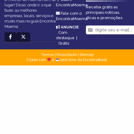
lugar! Dicas, onde ir, o que
EncontraMoema
Receba grátis as
fazer, as melhores
principais notícias,
Fale com o
empresas, locais, serviços e
dicas e promoções
EncontraMoema
muito mais no guia Encontra
Moema.
ANUNCIE
:
Com
destaque
|
Grátis
Termos
|
Privacidade
|
Sitemap
Criado com
e
pelo time do EncontraBrasil