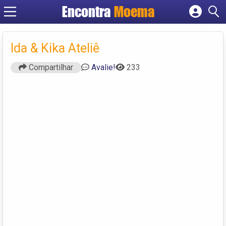
Encontra
Moema
Cadastrar empresa
Fazer login
Ida & Kika Ateliê
Criar conta
Compartilhar
Avalie!
233