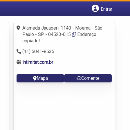
Entrar
Cadastrar empresa
Fazer login
Alameda Jauaperi, 1140 - Moema - São
Criar conta
Paulo - SP - 04523-015
Endereço
copiado!
(11) 5041-8535
intimitat.com.br
Mapa
Comente