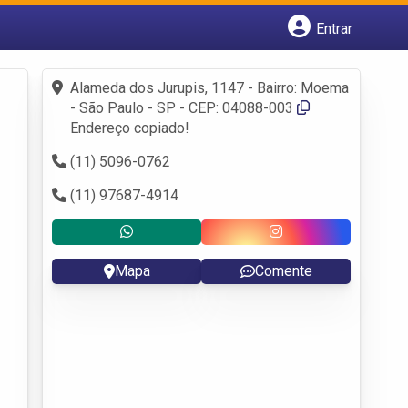
Entrar
Cadastrar empresa
Fazer login
Alameda dos Jurupis, 1147 - Bairro: Moema
Criar conta
- São Paulo - SP - CEP: 04088-003
Endereço copiado!
(11) 5096-0762
(11) 97687-4914
Mapa
Comente