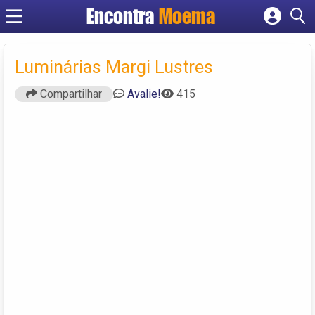
Encontra
Moema
Cadastrar empresa
Fazer login
Luminárias Margi Lustres
Criar conta
Compartilhar
Avalie!
415