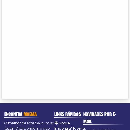
ENCONTRA
MOEMA
LINKS RÁPIDOS
NOVIDADES POR E-
MAIL
O melhor de Moema num só
Sobre
lugar! Dicas, onde ir, o que
EncontraMoema