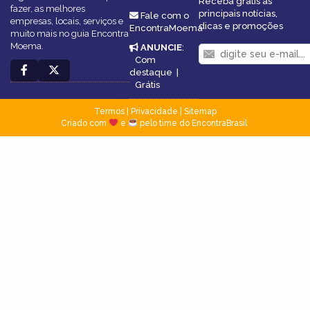
Receba grátis as
fazer, as melhores
principais notícias,
Fale com o
empresas, locais, serviços e
dicas e promoções
EncontraMoema
muito mais no guia Encontra
Moema.
ANUNCIE
:
Com
destaque
|
Grátis
Termos
|
Privacidade
|
Sitemap
Criado com
e
pelo time do EncontraBrasil