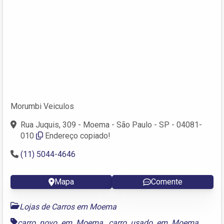
Morumbi Veiculos
Rua Juquis, 309 - Moema - São Paulo - SP - 04081-
010
Endereço copiado!
(11) 5044-4646
Mapa
Comente
Lojas de Carros em Moema
carro novo em Moema
,
carro usado em Moema
,