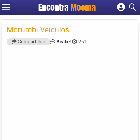
Encontra
Moema
Cadastrar empresa
Fazer login
Morumbi Veiculos
Criar conta
Compartilhar
Avalie!
261