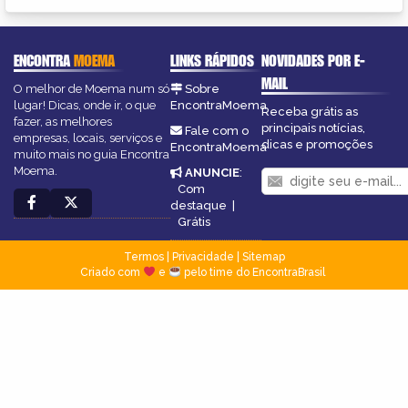
ENCONTRA
MOEMA
LINKS RÁPIDOS
NOVIDADES POR E-
MAIL
O melhor de Moema num só
Sobre
lugar! Dicas, onde ir, o que
EncontraMoema
Receba grátis as
fazer, as melhores
principais notícias,
Fale com o
empresas, locais, serviços e
dicas e promoções
EncontraMoema
muito mais no guia Encontra
Moema.
ANUNCIE
:
Com
destaque
|
Grátis
Termos
|
Privacidade
|
Sitemap
Criado com
e
pelo time do EncontraBrasil