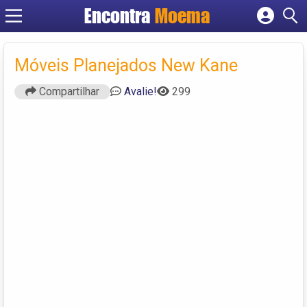
Encontra
Moema
Cadastrar empresa
Fazer login
Móveis Planejados New Kane
Criar conta
Compartilhar
Avalie!
299