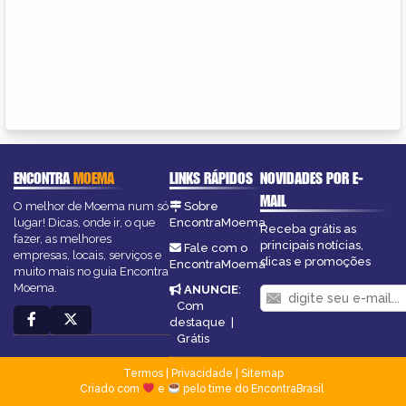
ENCONTRA
MOEMA
LINKS RÁPIDOS
NOVIDADES POR E-
MAIL
O melhor de Moema num só
Sobre
lugar! Dicas, onde ir, o que
EncontraMoema
Receba grátis as
fazer, as melhores
principais notícias,
Fale com o
empresas, locais, serviços e
dicas e promoções
EncontraMoema
muito mais no guia Encontra
Moema.
ANUNCIE
:
Com
destaque
|
Grátis
Termos
|
Privacidade
|
Sitemap
Criado com
e
pelo time do EncontraBrasil