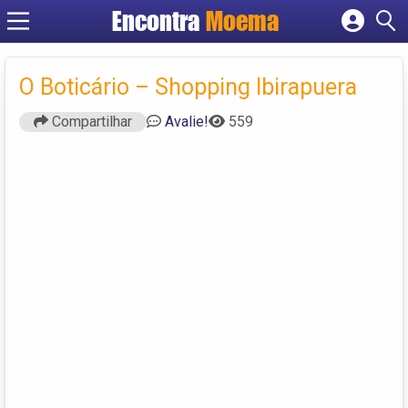
Encontra
Moema
Cadastrar empresa
Fazer login
O Boticário – Shopping Ibirapuera
Criar conta
Compartilhar
Avalie!
559