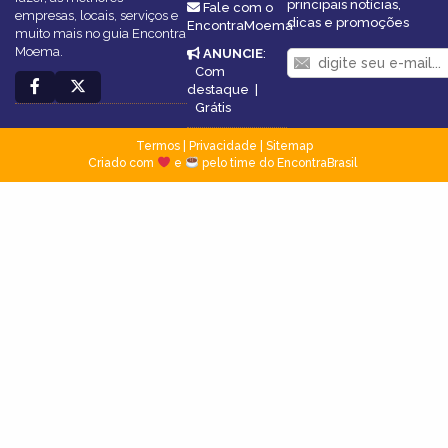
principais notícias,
Fale com o
empresas, locais, serviços e
dicas e promoções
EncontraMoema
muito mais no guia Encontra
Moema.
ANUNCIE
:
Com
destaque
|
Grátis
Termos
|
Privacidade
|
Sitemap
Criado com
e
pelo time do EncontraBrasil