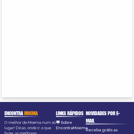
ENCONTRA
MOEMA
LINKS RÁPIDOS
NOVIDADES POR E-
MAIL
O melhor de Moema num só
Sobre
lugar! Dicas, onde ir, o que
EncontraMoema
Receba grátis as
fazer, as melhores