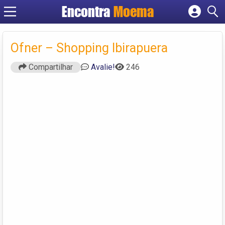
Encontra
Moema
Cadastrar empresa
Fazer login
Ofner – Shopping Ibirapuera
Criar conta
Compartilhar
Avalie!
246