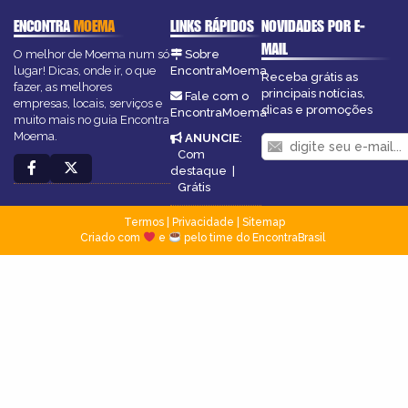
ENCONTRA
MOEMA
LINKS RÁPIDOS
NOVIDADES POR E-
MAIL
O melhor de Moema num só
Sobre
lugar! Dicas, onde ir, o que
EncontraMoema
Receba grátis as
fazer, as melhores
principais notícias,
Fale com o
empresas, locais, serviços e
dicas e promoções
EncontraMoema
muito mais no guia Encontra
Moema.
ANUNCIE
:
Com
destaque
|
Grátis
Termos
|
Privacidade
|
Sitemap
Criado com
e
pelo time do EncontraBrasil