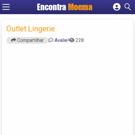
Encontra
Moema
Cadastrar empresa
Fazer login
Outlet Lingerie
Criar conta
Compartilhar
Avalie!
228