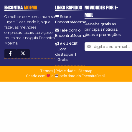
ENCONTRA
MOEMA
LINKS RÁPIDOS
NOVIDADES POR E-
MAIL
O melhor de Moema num só
Sobre
lugar! Dicas, onde ir, o que
EncontraMoema
Receba grátis as
fazer, as melhores
principais notícias,
Fale com o
empresas, locais, serviços e
dicas e promoções
EncontraMoema
muito mais no guia Encontra
Moema.
ANUNCIE
:
Com
destaque
|
Grátis
Termos
|
Privacidade
|
Sitemap
Criado com
e
pelo time do EncontraBrasil