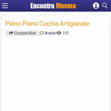
Encontra
Moema
Cadastrar empresa
Fazer login
Piano Piano Cucina Artigianale
Criar conta
Compartilhar
Avalie!
195