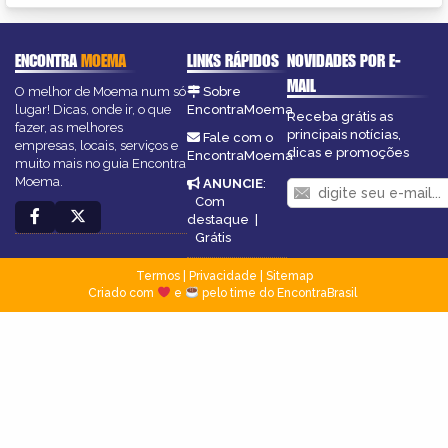
ENCONTRA
MOEMA
LINKS RÁPIDOS
NOVIDADES POR E-
MAIL
O melhor de Moema num só
Sobre
lugar! Dicas, onde ir, o que
EncontraMoema
Receba grátis as
fazer, as melhores
principais notícias,
Fale com o
empresas, locais, serviços e
dicas e promoções
EncontraMoema
muito mais no guia Encontra
Moema.
ANUNCIE
:
Com
destaque
|
Grátis
Termos
|
Privacidade
|
Sitemap
Criado com
e
pelo time do EncontraBrasil