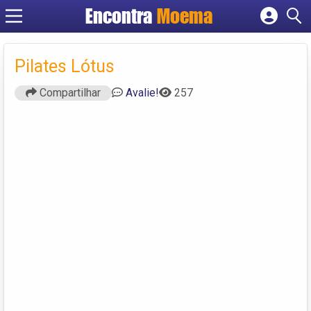
Encontra
Moema
Cadastrar empresa
Fazer login
Pilates Lótus
Criar conta
Compartilhar
Avalie!
257