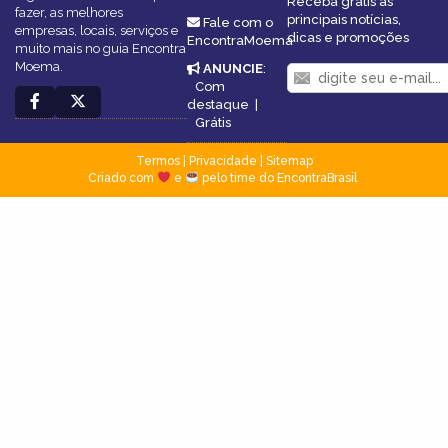
Receba grátis as
fazer, as melhores
principais notícias,
Fale com o
empresas, locais, serviços e
dicas e promoções
EncontraMoema
muito mais no guia Encontra
Moema.
ANUNCIE
:
Com
destaque
|
Grátis
Termos
|
Privacidade
|
Sitemap
Criado com
e
pelo time do EncontraBrasil