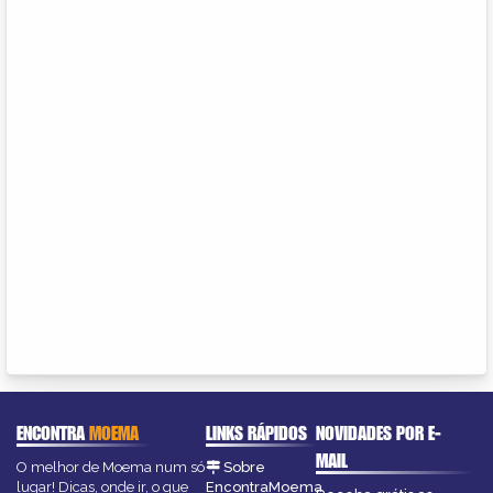
ENCONTRA
MOEMA
LINKS RÁPIDOS
NOVIDADES POR E-
MAIL
O melhor de Moema num só
Sobre
lugar! Dicas, onde ir, o que
EncontraMoema