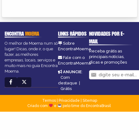
ENCONTRA
MOEMA
LINKS RÁPIDOS
NOVIDADES POR E-
MAIL
O melhor de Moema num só
Sobre
lugar! Dicas, onde ir, o que
EncontraMoema
Receba grátis as
fazer, as melhores
principais notícias,
Fale com o
empresas, locais, serviços e
dicas e promoções
EncontraMoema
muito mais no guia Encontra
Moema.
ANUNCIE
:
Com
destaque
|
Grátis
Termos
|
Privacidade
|
Sitemap
Criado com
e
pelo time do EncontraBrasil