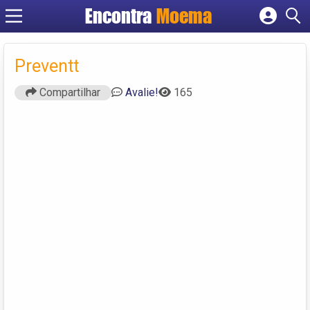
Encontra
Moema
Cadastrar empresa
Fazer login
Preventt
Criar conta
Compartilhar
Avalie!
165