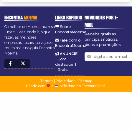
ENCONTRA
MOEMA
LINKS RÁPIDOS
NOVIDADES POR E-
MAIL
O melhor de Moema num só
Sobre
lugar! Dicas, onde ir, o que
EncontraMoema
Receba grátis as
fazer, as melhores
principais notícias,
Fale com o
empresas, locais, serviços e
dicas e promoções
EncontraMoema
muito mais no guia Encontra
Moema.
ANUNCIE
:
Com
destaque
|
Grátis
Termos
|
Privacidade
|
Sitemap
Criado com
e
pelo time do EncontraBrasil