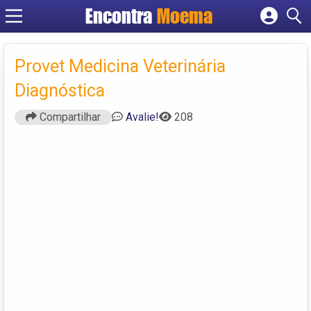
Encontra
Moema
Cadastrar empresa
Fazer login
Provet Medicina Veterinária
Criar conta
Diagnóstica
Compartilhar
Avalie!
208