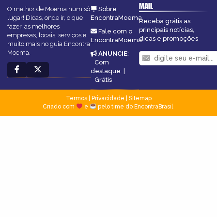
MAIL
O melhor de Moema num só
Sobre
lugar! Dicas, onde ir, o que
EncontraMoema
Receba grátis as
fazer, as melhores
principais notícias,
Fale com o
empresas, locais, serviços e
dicas e promoções
EncontraMoema
muito mais no guia Encontra
Moema.
ANUNCIE
:
Com
destaque
|
Grátis
Termos
|
Privacidade
|
Sitemap
Criado com
e
pelo time do EncontraBrasil