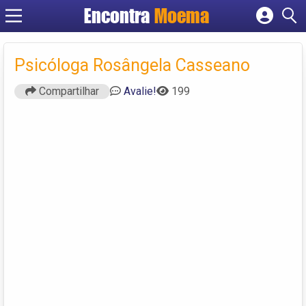
Encontra
Moema
Cadastrar empresa
Fazer login
Psicóloga Rosângela Casseano
Criar conta
Compartilhar
Avalie!
199