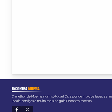
ENCONTRA
MOEMA
O melhor de Moema num só lugar! Dicas, onde ir, o que fazer, as 
locais, serviços e muito mais no guia Encontra Moema.