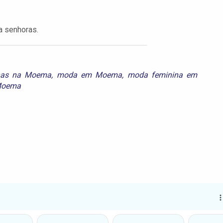
ra senhoras.
inas na Moema
,
moda em Moema
,
moda feminina em
 Moema