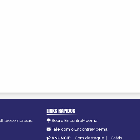
LINKS RÁPIDOS
melhores empresas,
Sobre EncontraMoema
Fale com o EncontraMoema
ANUNCIE
:
Com destaque
|
Grátis