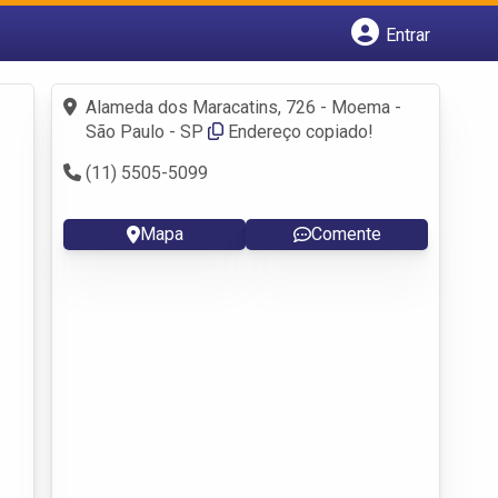
Entrar
Cadastrar empresa
Fazer login
Alameda dos Maracatins, 726 - Moema -
Criar conta
São Paulo - SP
Endereço copiado!
(11) 5505-5099
Mapa
Comente