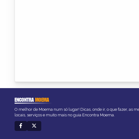
ENCONTRA
MOEMA
O melhor de Moema num só lugar! Dicas, onde ir, o que fazer, as 
locais, serviços e muito mais no guia Encontra Moema.