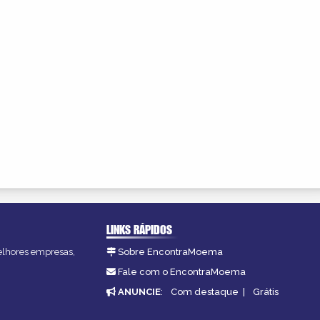
LINKS RÁPIDOS
melhores empresas,
Sobre EncontraMoema
Fale com o EncontraMoema
ANUNCIE
:
Com destaque
|
Grátis