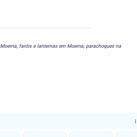
m Moema
,
faróis e lanternas em Moema
,
parachoques na