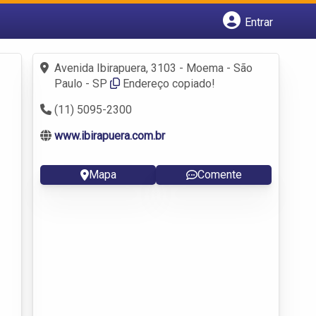
Entrar
Cadastrar empresa
Fazer login
Avenida Ibirapuera, 3103 - Moema - São
Criar conta
Paulo - SP
Endereço copiado!
(11) 5095-2300
www.ibirapuera.com.br
Mapa
Comente