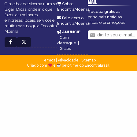
MAIL
O melhor de Moema num só
Sobre
lugar! Dicas, onde ir, o que
EncontraMoema
Receba grátis as
fazer, as melhores
principais notícias,
Fale com o
empresas, locais, serviços e
dicas e promoções
EncontraMoema
muito mais no guia Encontra
Moema.
ANUNCIE
:
Com
destaque
|
Grátis
Termos
|
Privacidade
|
Sitemap
Criado com
e
pelo time do EncontraBrasil