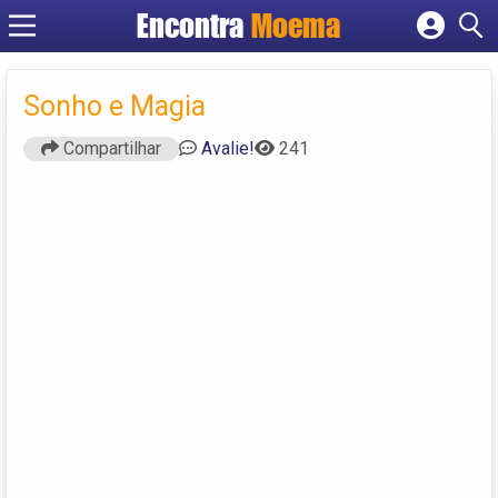
Encontra
Moema
Cadastrar empresa
Fazer login
Sonho e Magia
Criar conta
Compartilhar
Avalie!
241