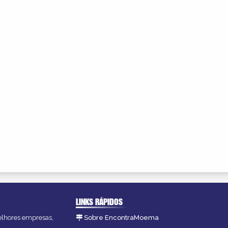
LINKS RÁPIDOS
melhores empresas,
Sobre EncontraMoema