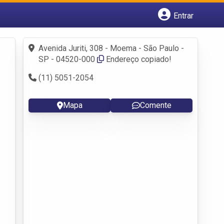
Entrar
Cadastrar empresa
Fazer login
Avenida Juriti, 308 - Moema - São Paulo -
Criar conta
SP - 04520-000
Endereço copiado!
(11) 5051-2054
Mapa
Comente