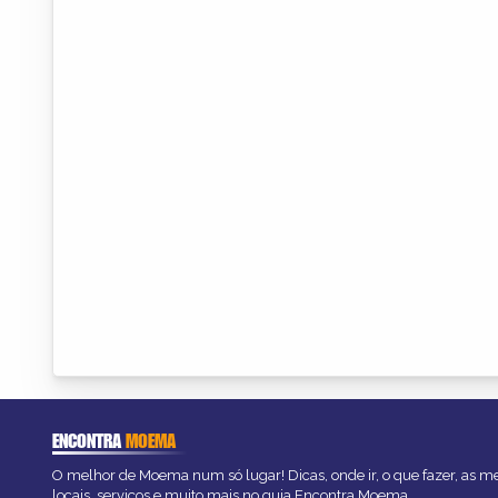
ENCONTRA
MOEMA
O melhor de Moema num só lugar! Dicas, onde ir, o que fazer, as 
locais, serviços e muito mais no guia Encontra Moema.