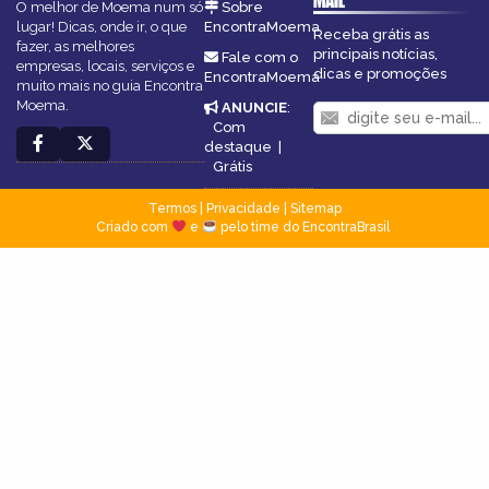
MAIL
O melhor de Moema num só
Sobre
lugar! Dicas, onde ir, o que
EncontraMoema
Receba grátis as
fazer, as melhores
principais notícias,
Fale com o
empresas, locais, serviços e
dicas e promoções
EncontraMoema
muito mais no guia Encontra
Moema.
ANUNCIE
:
Com
destaque
|
Grátis
Termos
|
Privacidade
|
Sitemap
Criado com
e
pelo time do EncontraBrasil