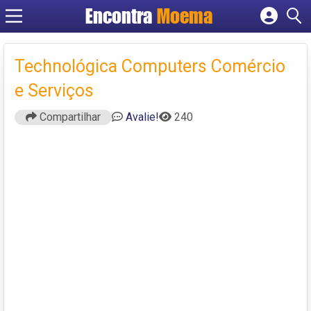
Encontra
Moema
Cadastrar empresa
Fazer login
Technológica Computers Comércio
Criar conta
e Serviços
Compartilhar
Avalie!
240