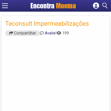
Encontra
Moema
Cadastrar empresa
Fazer login
Teconsult Impermeabilizações
Criar conta
Compartilhar
Avalie!
199