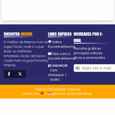
ENCONTRA
MOEMA
LINKS RÁPIDOS
NOVIDADES POR E-
MAIL
O melhor de Moema num só
Sobre
lugar! Dicas, onde ir, o que
EncontraMoema
Receba grátis as
fazer, as melhores
principais notícias,
Fale com o
empresas, locais, serviços e
dicas e promoções
EncontraMoema
muito mais no guia Encontra
Moema.
ANUNCIE
:
Com
destaque
|
Grátis
Termos
|
Privacidade
|
Sitemap
Criado com
e
pelo time do EncontraBrasil