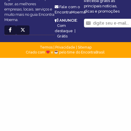
Receba grátis as
fazer, as melhores
principais notícias,
Fale com o
empresas, locais, serviços e
dicas e promoções
EncontraMoema
muito mais no guia Encontra
Moema.
ANUNCIE
:
Com
destaque
|
Grátis
Termos
|
Privacidade
|
Sitemap
Criado com
e
pelo time do EncontraBrasil