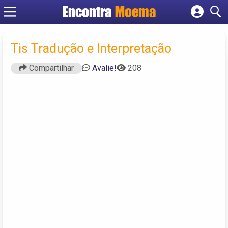
Encontra
Moema
Cadastrar empresa
Fazer login
Tis Tradução e Interpretação
Criar conta
Compartilhar
Avalie!
208