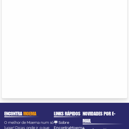
ENCONTRA
MOEMA
LINKS RÁPIDOS
NOVIDADES POR E-
MAIL
O melhor de Moema num só
Sobre
lugar! Dicas, onde ir, o que
EncontraMoema