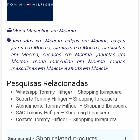
Moda Masculina em Moema
bermudas em Moema
,
calças em Moema
,
calças
jeans em Moema
,
camisas em Moema
,
camisetas
em Moema
,
casacos em Moema
,
jaquetas em
Moema
,
moda masculina em Moema
,
roupas
masculinas em Moema
e
shorts em Moema
Pesquisas Relacionadas
Whatsapp Tommy Hilfiger – Shopping Ibirapuera
Suporte Tommy Hilfiger – Shopping Ibirapuera
Atendimento Tommy Hilfiger – Shopping Ibirapuera
SAC Tommy Hilfiger – Shopping Ibirapuera
Contato Tommy Hilfiger – Shopping Ibirapuera