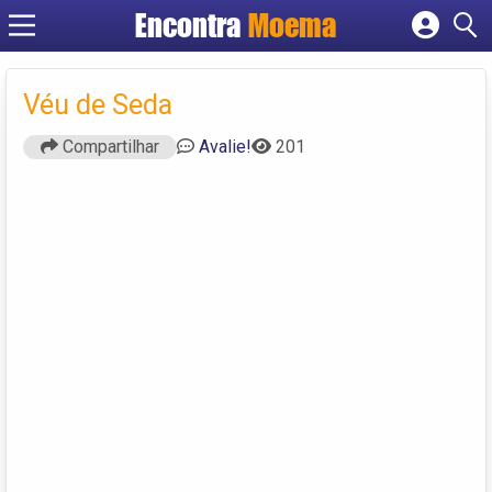
Encontra
Moema
Cadastrar empresa
Fazer login
Véu de Seda
Criar conta
Compartilhar
Avalie!
201