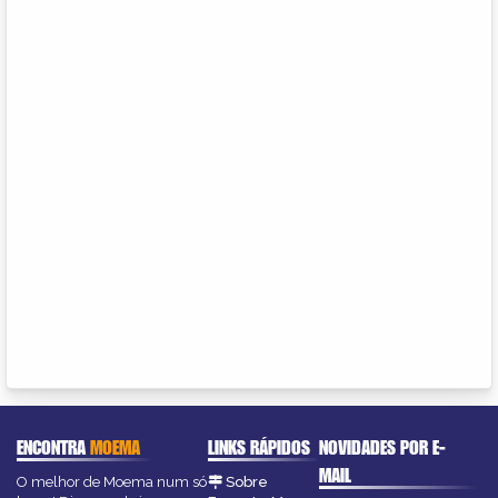
ENCONTRA
MOEMA
LINKS RÁPIDOS
NOVIDADES POR E-
MAIL
O melhor de Moema num só
Sobre