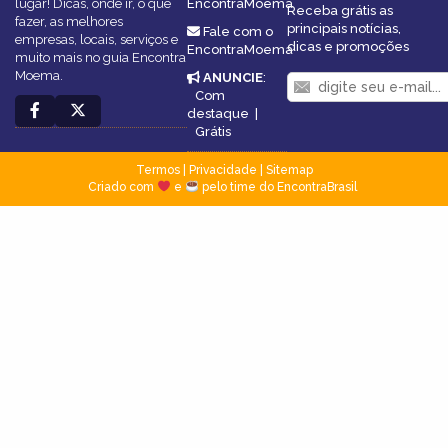
lugar! Dicas, onde ir, o que
EncontraMoema
Receba grátis as
fazer, as melhores
principais notícias,
Fale com o
empresas, locais, serviços e
dicas e promoções
EncontraMoema
muito mais no guia Encontra
Moema.
ANUNCIE
:
Com
destaque
|
Grátis
Termos
|
Privacidade
|
Sitemap
Criado com
e
pelo time do EncontraBrasil