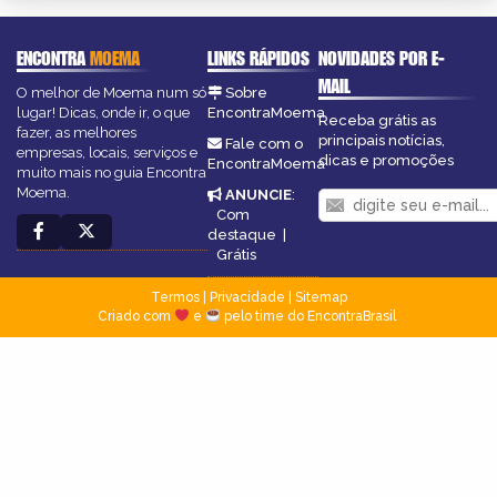
ENCONTRA
MOEMA
LINKS RÁPIDOS
NOVIDADES POR E-
MAIL
O melhor de Moema num só
Sobre
lugar! Dicas, onde ir, o que
EncontraMoema
Receba grátis as
fazer, as melhores
principais notícias,
Fale com o
empresas, locais, serviços e
dicas e promoções
EncontraMoema
muito mais no guia Encontra
Moema.
ANUNCIE
:
Com
destaque
|
Grátis
Termos
|
Privacidade
|
Sitemap
Criado com
e
pelo time do EncontraBrasil