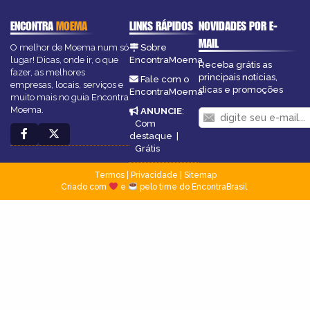
ENCONTRA
MOEMA
LINKS RÁPIDOS
NOVIDADES POR E-
MAIL
O melhor de Moema num só
Sobre
lugar! Dicas, onde ir, o que
EncontraMoema
Receba grátis as
fazer, as melhores
principais notícias,
Fale com o
empresas, locais, serviços e
dicas e promoções
EncontraMoema
muito mais no guia Encontra
Moema.
ANUNCIE
:
Com
destaque
|
Grátis
Termos
|
Privacidade
|
Sitemap
Criado com
e
pelo time do EncontraBrasil