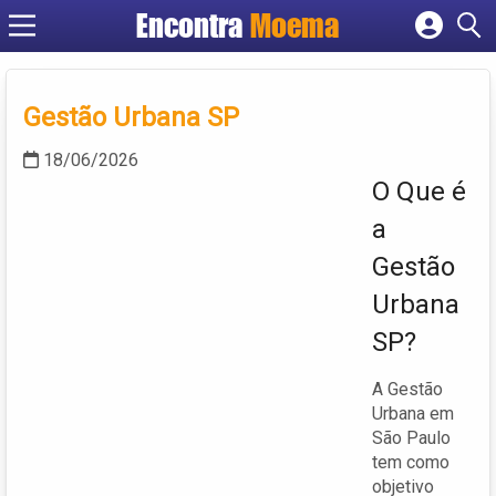
Encontra
Moema
Cadastrar empresa
Fazer login
Criar conta
Gestão Urbana SP
18/06/2026
O Que é
a
Gestão
Urbana
SP?
A Gestão
Urbana em
São Paulo
tem como
objetivo