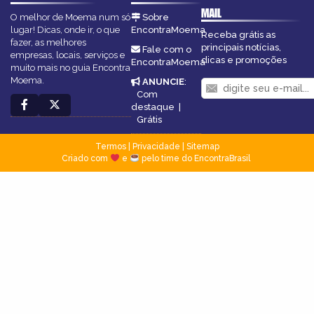
MAIL
O melhor de Moema num só
Sobre
lugar! Dicas, onde ir, o que
EncontraMoema
Receba grátis as
fazer, as melhores
principais notícias,
Fale com o
empresas, locais, serviços e
dicas e promoções
EncontraMoema
muito mais no guia Encontra
Moema.
ANUNCIE
:
Com
destaque
|
Grátis
Termos
|
Privacidade
|
Sitemap
Criado com
e
pelo time do EncontraBrasil