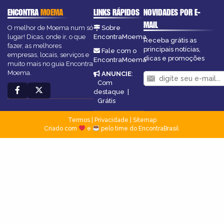
ENCONTRA
MOEMA
LINKS RÁPIDOS
NOVIDADES POR E-
MAIL
O melhor de Moema num só
Sobre
lugar! Dicas, onde ir, o que
EncontraMoema
Receba grátis as
fazer, as melhores
principais notícias,
Fale com o
empresas, locais, serviços e
dicas e promoções
EncontraMoema
muito mais no guia Encontra
Moema.
ANUNCIE
:
Com
destaque
|
Grátis
Termos
|
Privacidade
|
Sitemap
Criado com
e
pelo time do EncontraBrasil