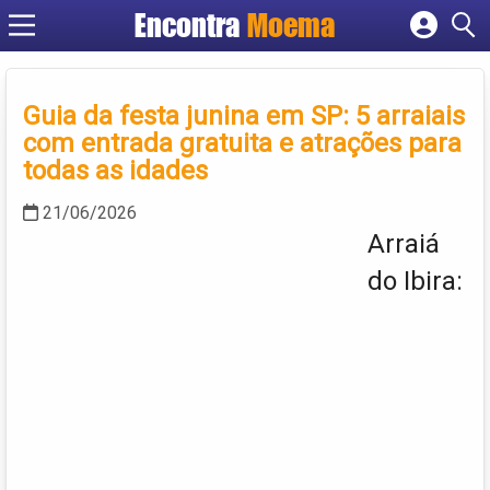
Encontra
Moema
Cadastrar empresa
Fazer login
Criar conta
Guia da festa junina em SP: 5 arraiais
com entrada gratuita e atrações para
todas as idades
21/06/2026
Arraiá
do Ibira: