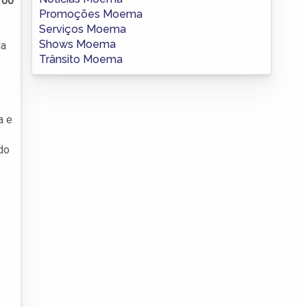
100
Promoções Moema
Serviços Moema
Shows Moema
da
Trânsito Moema
a e
do