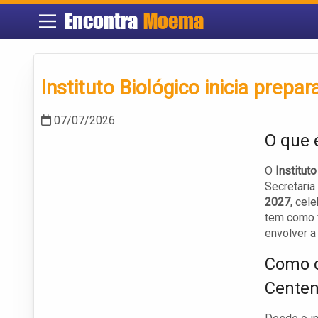
Encontra
Moema
Instituto Biológico inicia prepa
07/07/2026
O que é
O
Institut
Secretaria
2027
, cel
tem como f
envolver a
Como o
Centen