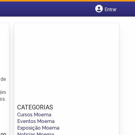
Entrar
Cadastrar empresa
Fazer login
Criar conta
 de
o
bém
es.
CATEGORIAS
Cursos Moema
Eventos Moema
Exposição Moema
Notícias Moema