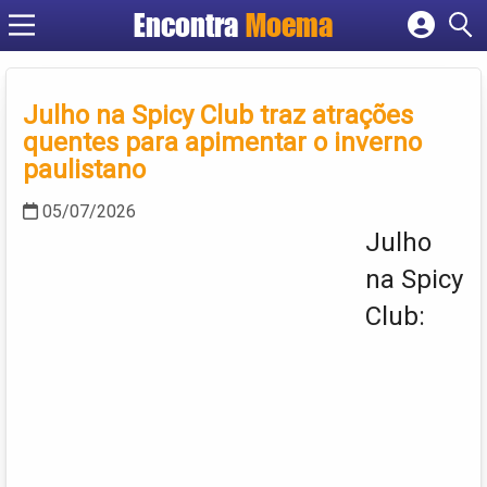
Encontra
Moema
Cadastrar empresa
Fazer login
Criar conta
Julho na Spicy Club traz atrações
quentes para apimentar o inverno
paulistano
05/07/2026
Julho
na Spicy
Club: