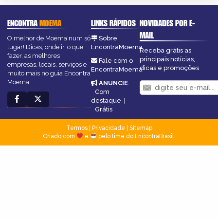
ENCONTRA
MOEMA
LINKS RÁPIDOS
NOVIDADES POR E-
MAIL
O melhor de Moema num só
Sobre
lugar! Dicas, onde ir, o que
EncontraMoema
Receba grátis as
fazer, as melhores
principais notícias,
Fale com o
empresas, locais, serviços e
dicas e promoções
EncontraMoema
muito mais no guia Encontra
Moema.
ANUNCIE
:
Com
destaque
|
Grátis
Termos
|
Privacidade
|
Sitemap
Criado com
e
pelo time do EncontraBrasil