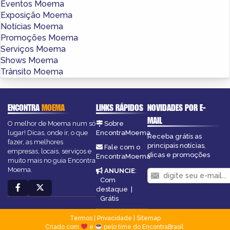
Eventos Moema
Exposição Moema
Notícias Moema
Promoções Moema
Serviços Moema
Shows Moema
Trânsito Moema
ENCONTRA
MOEMA
LINKS RÁPIDOS
NOVIDADES POR E-
MAIL
O melhor de Moema num só
Sobre
lugar! Dicas, onde ir, o que
EncontraMoema
Receba grátis as
fazer, as melhores
principais notícias,
Fale com o
empresas, locais, serviços e
dicas e promoções
EncontraMoema
muito mais no guia Encontra
Moema.
ANUNCIE
:
Com
destaque
|
Grátis
Termos
|
Privacidade
|
Sitemap
Criado com
e
pelo time do EncontraBrasil