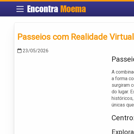
Encontra
Moema
Passeios com Realidade Virtua
23/05/2026
Passei
A combinaç
a forma co
surgiram c
do lugar. 
históricos
únicas que
Centr
Explor