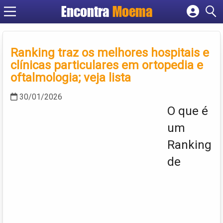
Encontra
Moema
Cadastrar empresa
Fazer login
Criar conta
Ranking traz os melhores hospitais e
clínicas particulares em ortopedia e
oftalmologia; veja lista
30/01/2026
O que é
um
Ranking
de