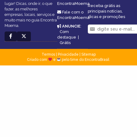
lugar! Dicas, onde ir, o que
EncontraMoema
Receba grátis as
fazer, as melhores
principais notícias,
Fale com o
empresas, locais, serviços e
dicas e promoções
EncontraMoema
muito mais no guia Encontra
Moema.
ANUNCIE
:
Com
destaque
|
Grátis
Termos
|
Privacidade
|
Sitemap
Criado com
e
pelo time do EncontraBrasil