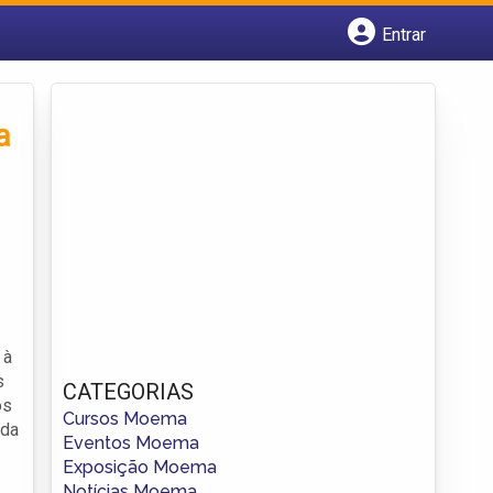
Entrar
Cadastrar empresa
Fazer login
Criar conta
a
 à
s
CATEGORIAS
os
Cursos Moema
ida
Eventos Moema
Exposição Moema
Notícias Moema