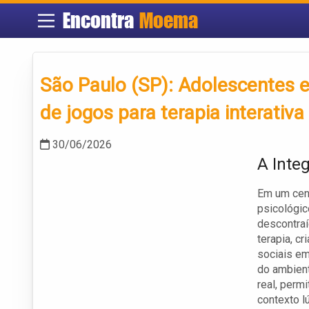
Encontra
Moema
São Paulo (SP): Adolescentes
de jogos para terapia interativa
30/06/2026
A Inte
Em um cen
psicológic
descontraí
terapia, c
sociais em
do ambient
real, per
contexto l