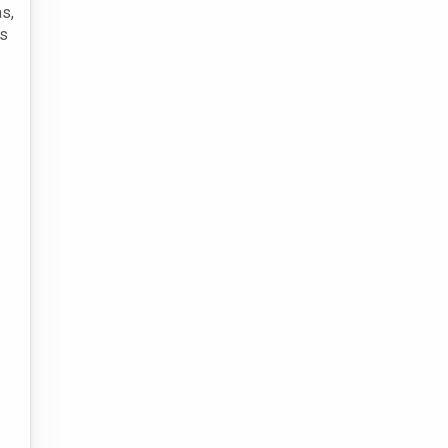
s,
os