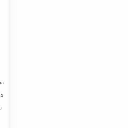
os
ão
s