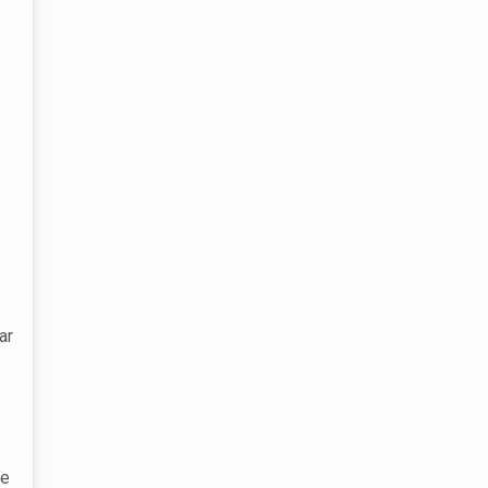
ar
se