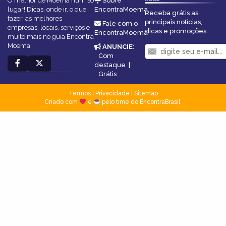
O melhor de Moema num só
Sobre
lugar! Dicas, onde ir, o que
EncontraMoema
Receba grátis as
fazer, as melhores
principais notícias,
Fale com o
empresas, locais, serviços e
dicas e promoções
EncontraMoema
muito mais no guia Encontra
Moema.
ANUNCIE
:
Com
destaque
|
Grátis
Termos
|
Privacidade
|
Sitemap
Criado com
e
pelo time do EncontraBrasil