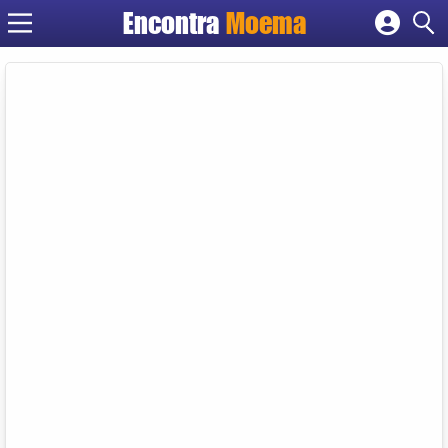
Encontra
Moema
Cadastrar empresa
Fazer login
Criar conta