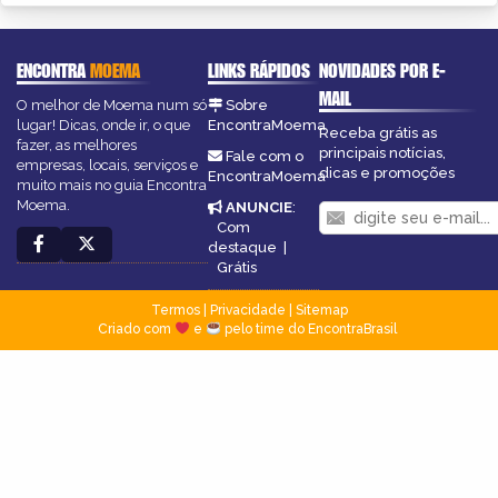
ENCONTRA
MOEMA
LINKS RÁPIDOS
NOVIDADES POR E-
MAIL
O melhor de Moema num só
Sobre
lugar! Dicas, onde ir, o que
EncontraMoema
Receba grátis as
fazer, as melhores
principais notícias,
Fale com o
empresas, locais, serviços e
dicas e promoções
EncontraMoema
muito mais no guia Encontra
Moema.
ANUNCIE
:
Com
destaque
|
Grátis
Termos
|
Privacidade
|
Sitemap
Criado com
e
pelo time do EncontraBrasil