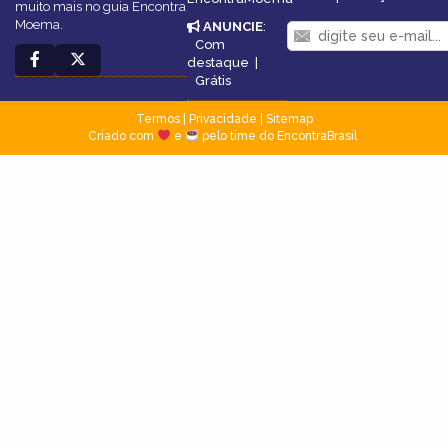
muito mais no guia Encontra
Moema.
ANUNCIE
:
Com
destaque
|
Grátis
Termos
|
Privacidade
|
Sitemap
Criado com
e
pelo time do EncontraBrasil