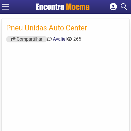
Encontra
Moema
Cadastrar empresa
Fazer login
Pneu Unidas Auto Center
Criar conta
Compartilhar
Avalie!
265