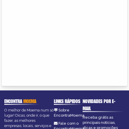
ENCONTRA
MOEMA
LINKS RÁPIDOS
NOVIDADES POR E-
MAIL
O melhor de Moema num só
Sobre
lugar! Dicas, onde ir, o que
EncontraMoema
Receba grátis as
fazer, as melhores
principais notícias,
Fale com o
empresas, locais, serviços e
dicas e promoções
EncontraMoema