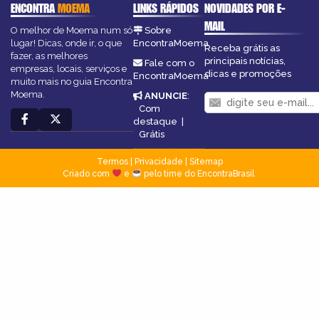
ENCONTRA
MOEMA
LINKS RÁPIDOS
NOVIDADES POR E-
MAIL
O melhor de Moema num só
Sobre
lugar! Dicas, onde ir, o que
EncontraMoema
Receba grátis as
fazer, as melhores
principais notícias,
Fale com o
empresas, locais, serviços e
dicas e promoções
EncontraMoema
muito mais no guia Encontra
Moema.
ANUNCIE
:
Com
destaque
|
Grátis
Termos
|
Privacidade
|
Sitemap
Criado com
e
pelo time do EncontraBrasil