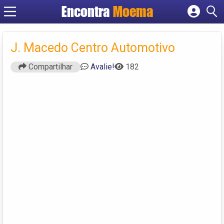
Encontra
Moema
Cadastrar empresa
Fazer login
J. Macedo Centro Automotivo
Criar conta
Compartilhar
Avalie!
182