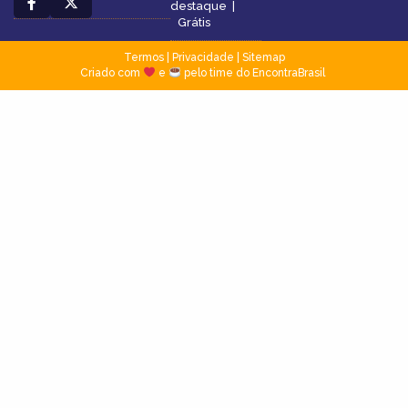
destaque
|
Grátis
Termos
|
Privacidade
|
Sitemap
Criado com
e
pelo time do EncontraBrasil