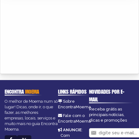
ENCONTRA
MOEMA
LINKS RÁPIDOS
NOVIDADES POR E-
MAIL
O melhor de Moema num só
Sobre
lugar! Dicas, onde ir, o que
EncontraMoema
Receba grátis as
fazer, as melhores
principais notícias,
Fale com o
empresas, locais, serviços e
dicas e promoções
EncontraMoema
muito mais no guia Encontra
Moema.
ANUNCIE
:
Com