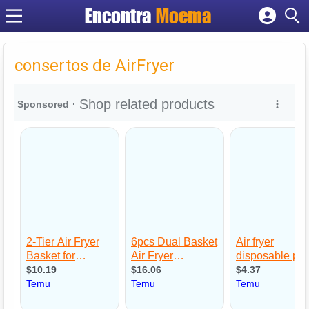
Encontra
Moema
Cadastrar empresa
Fazer login
consertos de AirFryer
Criar conta