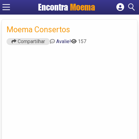
Encontra
Moema
Cadastrar empresa
Fazer login
Moema Consertos
Criar conta
Compartilhar
Avalie!
157