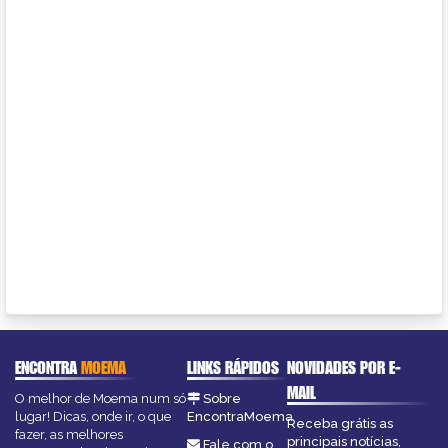
ENCONTRA
MOEMA
LINKS RÁPIDOS
NOVIDADES POR E-
MAIL
O melhor de Moema num só
Sobre
lugar! Dicas, onde ir, o que
EncontraMoema
Receba grátis as
fazer, as melhores
principais notícias,
Fale com o