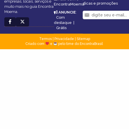
empresas, locais, serviços e
dicas e promoções
EncontraMoema
muito mais no guia Encontra
Moema.
ANUNCIE
:
Com
destaque
|
Grátis
Termos
|
Privacidade
|
Sitemap
Criado com
e
pelo time do EncontraBrasil